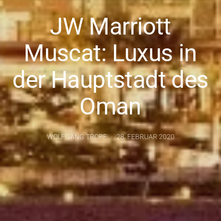
JW Marriott
Muscat: Luxus in
der Hauptstadt des
Oman
WOLFGANG TROPF
28. FEBRUAR 2020