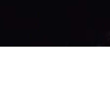
JW Mar­riott hat ein neues Ho­tel in der Haupt­
stadt des Oman er­öff­net: Das JW Mar­riott Mus­
cat be­fin­det sich im Her­zen des Ma­di­nat Al-Ir­
fan – dem neuen Ge­schäfts­zen­trum von Mus­