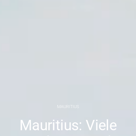
MAURITIUS
Mauritius: Viele