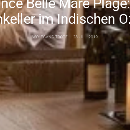
nce Belle Mare Plage:
keller im Indischen 
WOLFGANG TROPF
23. JULI 2019