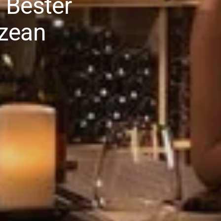
 Bester
Ozean