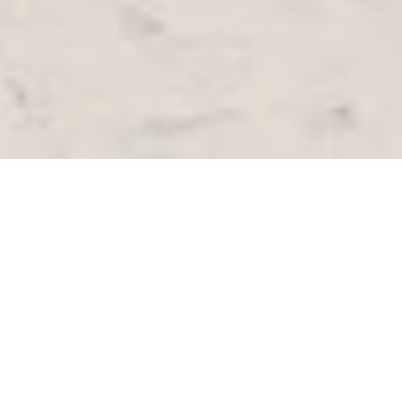
Ab so­fort kön­nen die Gäste des erst 2021 er­öff­
ne­ten Si­yam World der
ma­le­di­vi­schen
Sun Si­
yam Group eine völ­lig neue Was­ser­at­trak­tion
tes­ten – den welt­weit ers­ten Un­ter­was­ser-Jet­