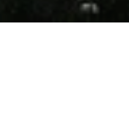
Ma­deira
hat weit mehr zu bie­ten als die all­seits
be­kann­ten Se­hens­wür­dig­kei­ten. Wer sich ab­
seits der aus­ge­tre­te­nen Pfade be­wegt, ent­deckt
eine In­sel vol­ler Über­ra­schun­gen – von ge­hei­
men Buch­ten und vul­ka­ni­schen Höh­len bis zu
tra­di­tio­nel­len Dör­fern und ku­li­na­ri­schen Schät­
zen.