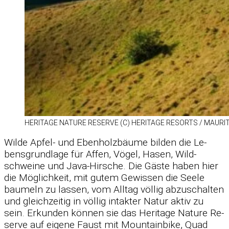
HE­RI­TAGE NA­TURE RE­SERVE (C) HE­RI­TAGE RE­SORTS /​ MAU­RI­
Wilde Ap­fel- und Eben­holz­bäume bil­den die Le­
bens­grund­lage für Af­fen, Vö­gel, Ha­sen, Wild­
schweine und Java-Hir­sche. Die Gäste ha­ben hier
die Mög­lich­keit, mit gu­tem Ge­wis­sen die Seele
bau­meln zu las­sen, vom All­tag völ­lig ab­zu­schal­ten
und gleich­zei­tig in völ­lig in­tak­ter Na­tur ak­tiv zu
sein. Er­kun­den kön­nen sie das He­ri­tage Na­ture Re­
serve auf ei­gene Faust mit Moun­tain­bike, Quad