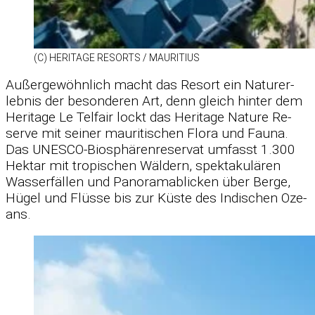
(C) HE­RI­TAGE RE­SORTS /​ MAU­RI­TIUS
Au­ßer­ge­wöhn­lich macht das Re­sort ein Na­tur­er­
leb­nis der be­son­de­ren Art, denn gleich hin­ter dem
He­ri­tage Le Tel­fair lockt das He­ri­tage Na­ture Re­
serve mit sei­ner mau­ri­ti­schen Flora und Fauna.
Das UNESCO-Bio­sphä­ren­re­ser­vat um­fasst 1.300
Hektar mit tro­pi­schen Wäl­dern, spek­ta­ku­lä­ren
Was­ser­fäl­len und Pan­ora­ma­bli­cken über Berge,
Hü­gel und Flüsse bis zur Küste des In­di­schen Oze­
ans.