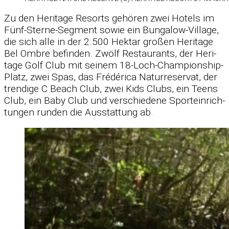
Zu den He­ri­tage Re­sorts ge­hö­ren zwei Ho­tels im
Fünf-Sterne-Seg­ment so­wie ein Bun­ga­low-Vil­lage,
die sich alle in der 2.500 Hektar gro­ßen He­ri­tage
Bel Ombre be­fin­den. Zwölf Re­stau­rants, der He­ri­
tage Golf Club mit sei­nem 18-Loch-Cham­pi­on­ship-
Platz, zwei Spas, das Fré­dé­rica Na­tur­re­ser­vat, der
tren­dige C Beach Club, zwei Kids Clubs, ein Teens
Club, ein Baby Club und ver­schie­dene Sport­ein­rich­
tun­gen run­den die Aus­stat­tung ab.