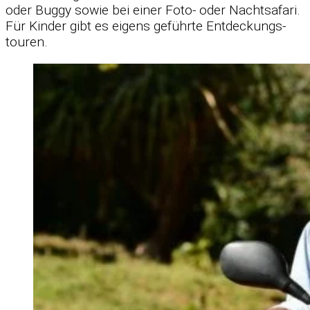
oder Buggy so­wie bei ei­ner Foto- oder Nacht­safari.
Für Kin­der gibt es ei­gens ge­führte Ent­de­ckungs­
tou­ren.