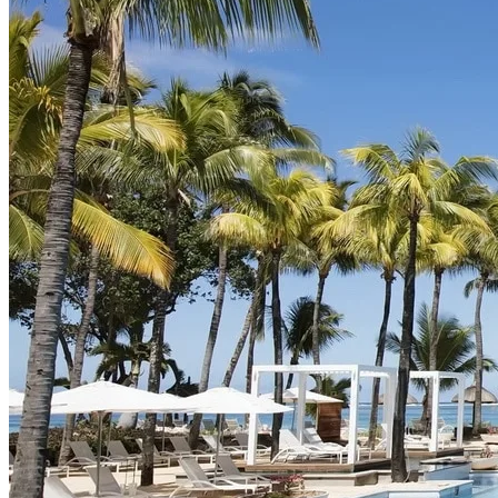
EUROPA
DEUTSCHLAND
FINNLAND
FRANKREICH
GRIECHENLAND
GROSSBRITANNIEN
IRLAND
ISLAND
ITALIEN
KANARISCHE INSELN
EUROPA
KROATIEN
MADEIRA
MALLORCA
MALTA
ÖSTERREICH
PORTUGAL
SCHWEDEN
SCHWEIZ