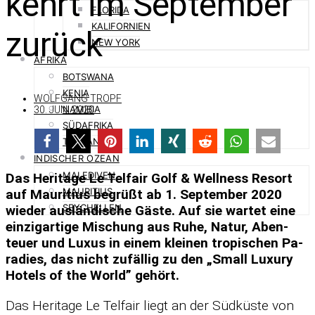
kehrt im September
FLORIDA
KALIFORNIEN
zurück
NEW YORK
AFRIKA
BOTSWANA
KENIA
WOLFGANG TROPF
NAMIBIA
30. JUNI 2020
SÜDAFRIKA
TANSANIA
INDISCHER OZEAN
MALEDIVEN
Das He­ri­tage Le Tel­fair Golf & Well­ness Re­sort
MAURITIUS
auf Mau­ri­tius be­grüßt ab 1. Sep­tem­ber 2020
SEYCHELLEN
wie­der aus­län­di­sche Gäste. Auf sie war­tet eine
ein­zig­ar­tige Mi­schung aus Ruhe, Na­tur, Aben­
teuer und Lu­xus in ei­nem klei­nen tro­pi­schen Pa­
ra­dies, das nicht zu­fäl­lig zu den „Small Lu­xury
Ho­tels of the World” ge­hört.
Das He­ri­tage Le Tel­fair liegt an der Süd­küste von