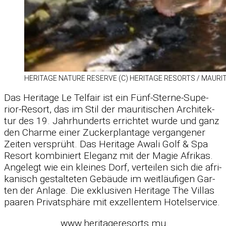
HE­RI­TAGE NA­TURE RE­SERVE (C) HE­RI­TAGE RE­SORTS /​ MAU­RI­
Das He­ri­tage Le Tel­fair ist ein Fünf-Sterne-Su­pe­
rior-Re­sort, das im Stil der mau­ri­ti­schen Ar­chi­tek­
tur des 19. Jahr­hun­derts er­rich­tet wurde und ganz
den Charme ei­ner Zu­cker­plan­tage ver­gan­ge­ner
Zei­ten ver­sprüht. Das He­ri­tage Awali Golf & Spa
Re­sort kom­bi­niert Ele­ganz mit der Ma­gie Afri­kas.
An­ge­legt wie ein klei­nes Dorf, ver­tei­len sich die afri­
ka­nisch ge­stal­te­ten Ge­bäude im weit­läu­fi­gen Gar­
ten der An­lage. Die ex­klu­si­ven He­ri­tage The Vil­las
paa­ren Pri­vat­sphäre mit ex­zel­len­tem Ho­tel­ser­vice.
www.heritageresorts.mu