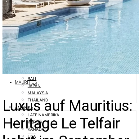
SPANIEN
SÜDTIROL
ORIENT
ABU DHABI
DUBAI
OMAN
QATAR
SAUDI-ARABIEN
ASIEN
AUSTRALIEN
BALI
MAURITIUS
JAPAN
MALAYSIA
Luxus auf Mauritius:
THAILAND
AMERIKA
LATEINAMERIKA
Heritage Le Telfair
KARIBIK
KANADA
USA