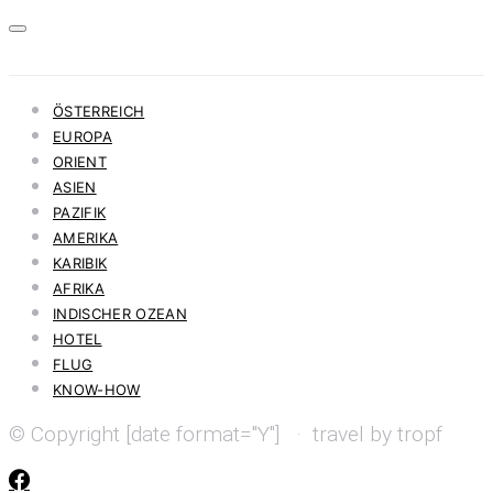
ÖSTERREICH
EUROPA
ORIENT
ASIEN
PAZIFIK
AMERIKA
KARIBIK
AFRIKA
INDISCHER OZEAN
HOTEL
FLUG
KNOW-HOW
© Copyright [date format="Y"] · travel by tropf