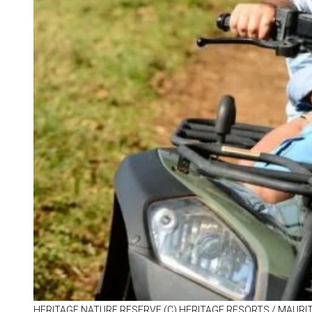
HE­RI­TAGE NA­TURE RE­SERVE (C) HE­RI­TAGE RE­SORTS /​ MAU­RI­