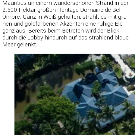
Mau­ri­tius an ei­nem wun­der­schö­nen Strand in der
2.500 Hektar gro­ßen He­ri­tage Do­maine de Bel
Ombre. Ganz in Weiß ge­hal­ten, strahlt es mit grü­
nen und gold­far­be­nen Ak­zen­ten eine ru­hige Ele­
ganz aus. Be­reits beim Be­tre­ten wird der Blick
durch die Lobby hin­durch auf das strah­lend blaue
Meer ge­lenkt.