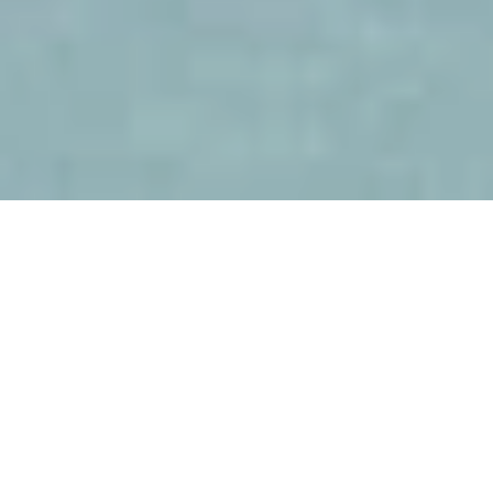
Pünkt­lich zum zehn­jäh­ri­gen Ju­bi­läum der LUX*
Re­sorts & Ho­tels hat am 1. De­zem­ber das LUX*
Grand Baie Re­sort & Re­si­den­ces auf Mau­ri­tius
seine Tü­ren ge­öff­net, um eine neue Ge­ne­ra­tion