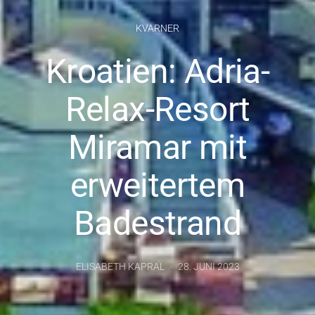
KVARNER
Kroatien: Adria-
Relax-Resort
Miramar mit
erweitertem
Badestrand
ELISABETH KAPRAL
28. JUNI 2023