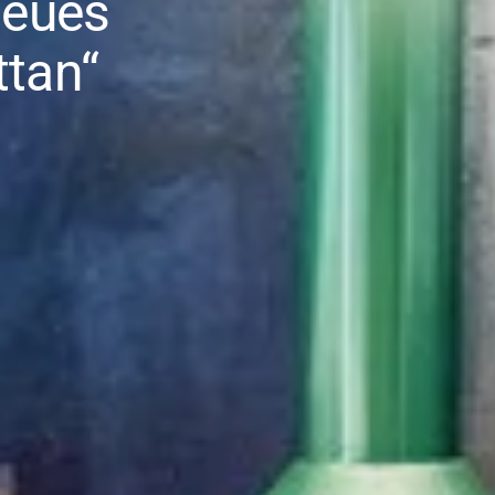
Neues
ttan“