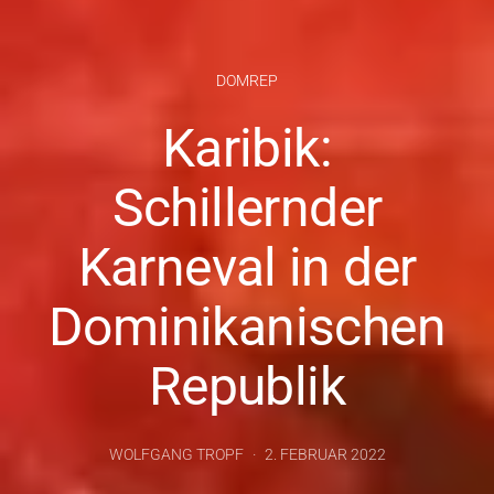
DOMREP
Karibik:
Schillernder
Karneval in der
Dominikanischen
Republik
WOLFGANG TROPF
2. FEBRUAR 2022