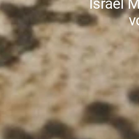
Israel 
v