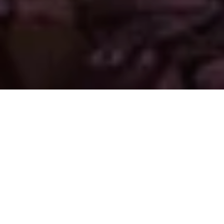
Nach drei Jah­ren Re­no­vie­rungs- und Mo­der­ni­
sie­rungs­ar­bei­ten ist Ze­de­kias Höhle un­ter der
Alt­stadt von
Je­ru­sa­lem
wie­der ge­öff­net. Neu ist
die au­dio­vi­su­elle Tour „Ge­heim­nisse un­ter den