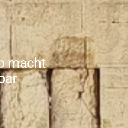
pp macht
bar