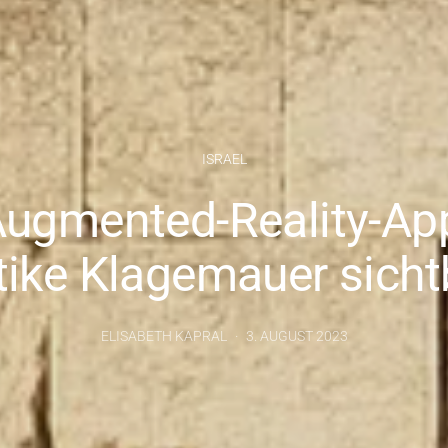
ISRAEL
 Augmented-Reality-A
tike Klagemauer sicht
ELISABETH KAPRAL
3. AUGUST 2023