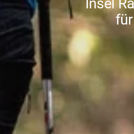
Insel R
fü