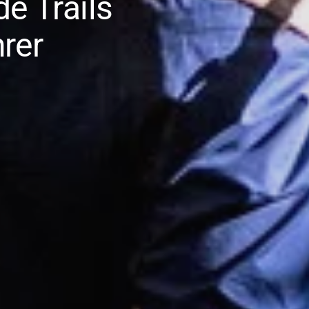
e Trails
rer