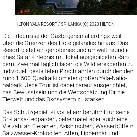
HIL­TON YALA RE­SORT /​ SRI LANKA (C) 2023 HIL­TON
Die Er­leb­nisse der Gäste ge­hen al­ler­dings weit
über die Gren­zen des Ho­tel­ge­län­des hin­aus. Das
Re­sort bie­tet ein ge­ho­be­nes und um­welt­freund­li­
ches Sa­fari-Er­leb­nis mit lo­kal aus­ge­bil­de­ten Ran­
gern. Zwei­mal täg­lich la­den die Wild­tier­ex­per­ten zu
in­di­vi­du­ell ge­stal­te­ten Pirsch­fahr­ten durch den den
rund 1.500 Qua­drat­ki­lo­me­ter gro­ßen Yala-Na­tio­
nal­park. Jede Tour ist da­bei dar­auf aus­ge­rich­tet,
das Be­wusst­sein und die Wert­schät­zung für die
Tier­welt und das Öko­sys­tem zu stär­ken.
Das Schutz­ge­biet ist vor al­lem be­rühmt für seine
Sri-Lanka-Leo­par­den, be­hei­ma­tet aber auch eine
Viel­zahl an Ele­fan­ten, Axis­hir­schen, Was­ser­büf­feln,
Salz­was­ser-Kro­ko­di­len, Af­fen, Lip­pen­bär und