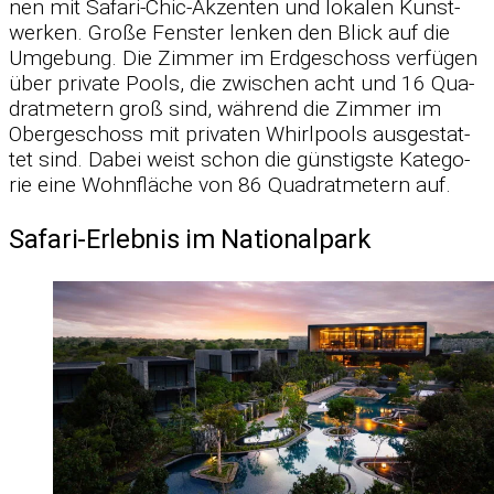
nen mit Sa­fari-Chic-Ak­zen­ten und lo­ka­len Kunst­
wer­ken. Große Fens­ter len­ken den Blick auf die
Um­ge­bung. Die Zim­mer im Erd­ge­schoss ver­fü­gen
über pri­vate Pools, die zwi­schen acht und 16 Qua­
drat­me­tern groß sind, wäh­rend die Zim­mer im
Ober­ge­schoss mit pri­va­ten Whirl­pools aus­ge­stat­
tet sind. Da­bei weist schon die güns­tigste Ka­te­go­
rie eine Wohn­flä­che von 86 Qua­drat­me­tern auf.
Safari-Erlebnis im Nationalpark