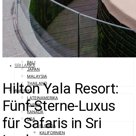
ORIENT
ABU DHABI
DUBAI
OMAN
QATAR
SAUDI-ARABIEN
ASIEN
AUSTRALIEN
BALI
SRI LANKA
JAPAN
MALAYSIA
Hilton Yala Resort:
THAILAND
AMERIKA
LATEINAMERIKA
Fünf-Sterne-Luxus
KARIBIK
KANADA
für Safaris in Sri
USA
FLORIDA
KALIFORNIEN