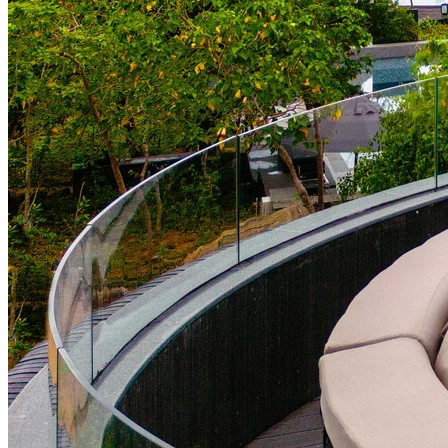
DEUTSCHLAND
FINNLAND
FRANKREICH
GRIECHENLAND
GROSSBRITANNIEN
IRLAND
ISLAND
ITALIEN
KANARISCHE INSELN
EUROPA
KROATIEN
MADEIRA
MALLORCA
MALTA
ÖSTERREICH
PORTUGAL
SCHWEDEN
SCHWEIZ
SPANIEN
SÜDTIROL