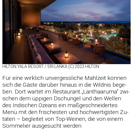
HIL­TON YALA RE­SORT /​ SRI LANKA (C) 2023 HIL­TON
Für eine wirk­lich un­ver­gess­li­che Mahl­zeit kön­nen
sich die Gäste dar­über hin­aus in die Wild­nis be­ge­
ben. Dort war­tet im Re­stau­rant „Lan­t­haaruma” zwi­
schen dem üp­pi­gen Dschun­gel und den Wel­len
des In­di­schen Oze­ans ein maß­ge­schnei­der­tes
Menü mit den fri­sches­ten und hoch­wer­tigs­ten Zu­
ta­ten – be­glei­tet von Top-Wei­nen, die von ei­nem
Som­me­lier aus­ge­sucht wer­den.