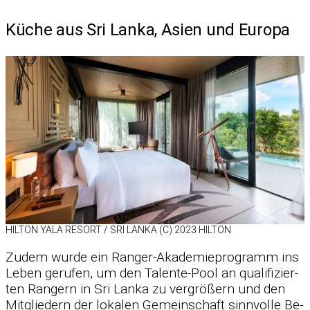
Küche aus Sri Lanka, Asien und Europa
HIL­TON YALA RE­SORT /​ SRI LANKA (C) 2023 HIL­TON
Zu­dem wurde ein Ran­ger-Aka­de­mie­pro­gramm ins
Le­ben ge­ru­fen, um den Ta­lente-Pool an qua­li­fi­zier­
ten Ran­gern in Sri Lanka zu ver­grö­ßern und den
Mit­glie­dern der lo­ka­len Ge­mein­schaft sinn­volle Be­