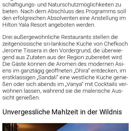
schäf­ti­gungs- und Na­tur­schutz­mög­lich­kei­ten zu
bie­ten. Nach dem Ab­schluss des Pro­gramms soll
den er­folg­rei­chen Ab­sol­ven­ten eine An­stel­lung im
Hil­ton Yala Re­sort an­ge­bo­ten wer­den.
Drei au­ßer­ge­wöhn­li­che Re­stau­rants stel­len die
zeit­ge­nös­si­sche sri-lan­ki­sche Kü­che von Chef­koch
Je­rome Tis­sera in den Vor­der­grund, die über­wie­
gend aus Zu­ta­ten aus der Re­gion zu­be­rei­tet wird.
Die Gäste kön­nen die Aro­men des mo­der­nen Asi­
ens im ganz­tä­gig ge­öff­ne­ten „Dhira” ent­de­cken, im
erst­klas­si­gen „San­dali” eine west­li­che Kü­che ge­nie­
ßen oder sich abends im „Vanya” mit Cock­tails ver­
wöh­nen las­sen, wäh­rend sie die ma­le­ri­sche Aus­
sicht ge­nie­ßen.
Unvergessliche Mahlzeit in der Wildnis