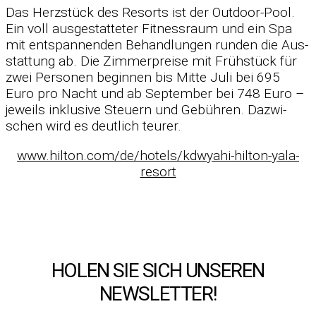
Das Herz­stück des Re­sorts ist der Out­door-Pool.
Ein voll aus­ge­stat­te­ter Fit­ness­raum und ein Spa
mit ent­span­nen­den Be­hand­lun­gen run­den die Aus­
stat­tung ab. Die Zim­mer­preise mit Früh­stück für
zwei Per­so­nen be­gin­nen bis Mitte Juli bei 695
Euro pro Nacht und ab Sep­tem­ber bei 748 Euro –
je­weils in­klu­sive Steu­ern und Ge­büh­ren. Da­zwi­
schen wird es deut­lich teu­rer.
www.hilton.com/de/hotels/kdwyahi-hilton-yala-
resort
HOLEN SIE SICH UNSEREN
NEWSLETTER!