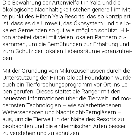
Die Be­wah­rung der Ar­ten­viel­falt in Yala und die
öko­lo­gi­sche Nach­hal­tig­keit ste­hen ge­ne­rell im Mit­
tel­punkt des Hil­ton Yala Re­sorts, das so kon­zi­piert
ist, dass es die Um­welt, das Öko­sys­tem und die lo­
ka­len Ge­mein­den so gut wie mög­lich schützt. Hil­
ton ar­bei­tet da­bei mit vie­len lo­ka­len Part­nern zu­
sam­men, um die Be­mü­hun­gen zur Er­hal­tung und
zum Schutz der lo­ka­len Le­bens­räume vor­an­zu­trei­
ben.
Mit der Grün­dung von Mi­kro­zu­schüs­sen durch die
Un­ter­stüt­zung der Hil­ton Glo­bal Foun­da­tion wurde
auch ein Tier­for­schungs­pro­gramm vor Ort ins Le­
ben ge­ru­fen. Die­ses stat­tet die Ran­ger mit den
neu­es­ten In­for­ma­tio­nen über die Tier­welt und mo­
derns­ten Tech­no­lo­gien – wie so­lar­be­trie­be­nen
Wet­ter­sen­so­ren und Nacht­sicht-Fern­glä­sern –
aus, um die Tier­welt in der Nähe des Re­sorts zu
be­ob­ach­ten und die ein­hei­mi­schen Ar­ten bes­ser
zu ver­ste­hen und zu schüt­zen.