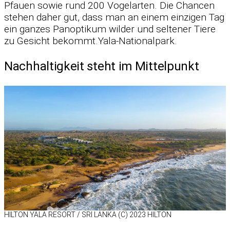
Pfauen so­wie rund 200 Vo­gel­ar­ten. Die Chan­cen
ste­hen da­her gut, dass man an ei­nem ein­zi­gen Tag
ein gan­zes Pan­op­ti­kum wil­der und sel­te­ner Tiere
zu Ge­sicht bekommt.Yala-Nationalpark.
Nachhaltigkeit steht im Mittelpunkt
HIL­TON YALA RE­SORT /​ SRI LANKA (C) 2023 HIL­TON