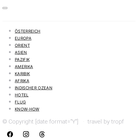
ÖSTERREICH
EUROPA
ORIENT
ASIEN
PAZIFIK
AMERIKA
KARIBIK
AFRIKA
INDISCHER OZEAN
HOTEL
FLUG
KNOW-HOW
© Copyright [date format="Y"] · travel by tropf