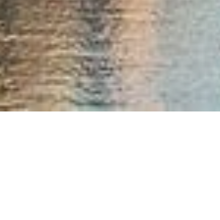
Ham­burg Tou­ris­mus hat mit der „Ham­burg
CARD Green” ein neues Pro­dukt für ei­nen nach­
hal­ti­gen Be­such der Han­se­stadt ent­wi­ckelt. Mit