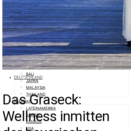
SPANIEN
SÜDTIROL
ORIENT
ABU DHABI
DUBAI
OMAN
QATAR
SAUDI-ARABIEN
ASIEN
AUSTRALIEN
BALI
DEUTSCHLAND
JAPAN
MALAYSIA
Das Graseck:
THAILAND
AMERIKA
LATEINAMERIKA
Wellness inmitten
KARIBIK
KANADA
USA