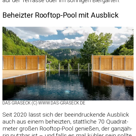
auf der Ter­rasse oder im son­ni­gen Bier­gar­ten.
Beheizter Rooftop-Pool mit Ausblick
DAS GRAS­ECK (C) WWW.DAS-GRASECK.DE
Seit 2020 lässt sich der be­ein­dru­ckende Aus­blick
auch aus ei­nem be­heiz­ten, statt­li­che 70 Qua­drat­
me­ter gro­ßen Ro­of­top-Pool ge­nie­ßen, der ganz­jäh­
rig nutz­bar ist – und falls es mal küh­ler sein sollte,