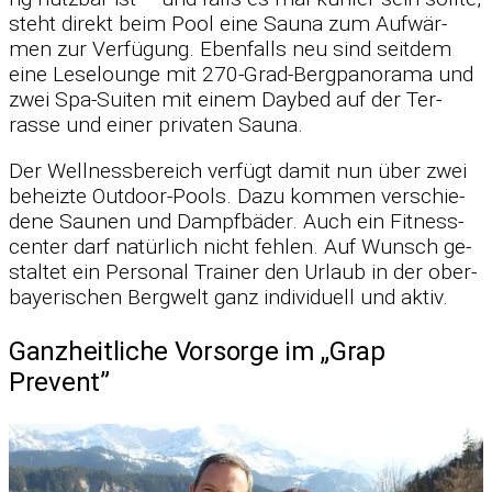
steht di­rekt beim Pool eine Sauna zum Auf­wär­
men zur Ver­fü­gung. Eben­falls neu sind seit­dem
eine Le­se­lounge mit 270-Grad-Berg­pan­orama und
zwei Spa-Sui­ten mit ei­nem Day­bed auf der Ter­
rasse und ei­ner pri­va­ten Sauna.
Der Well­ness­be­reich ver­fügt da­mit nun über zwei
be­heizte Out­door-Pools. Dazu kom­men ver­schie­
dene Sau­nen und Dampf­bä­der. Auch ein Fit­ness­
cen­ter darf na­tür­lich nicht feh­len. Auf Wunsch ge­
stal­tet ein Per­so­nal Trai­ner den Ur­laub in der ober­
baye­ri­schen Berg­welt ganz in­di­vi­du­ell und ak­tiv.
Ganzheitliche Vorsorge im „Grap
Prevent”