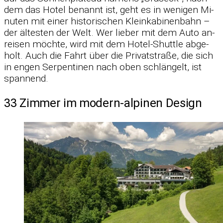
dem das Ho­tel be­nannt ist, geht es in we­ni­gen Mi­
nu­ten mit ei­ner his­to­ri­schen Klein­ka­bi­nen­bahn –
der äl­tes­ten der Welt. Wer lie­ber mit dem Auto an­
rei­sen möchte, wird mit dem Ho­tel-Shut­tle ab­ge­
holt. Auch die Fahrt über die Pri­vat­straße, die sich
in en­gen Ser­pen­ti­nen nach oben schlän­gelt, ist
span­nend.
33 Zimmer im modern-alpinen Design