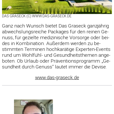
DAS GRAS­ECK (C) WWW.DAS-GRASECK.DE
Ganz nach Wunsch bie­tet Das Gras­eck ganz­jäh­rig
ab­wechs­lungs­rei­che Packa­ges für den rei­nen Ge­
nuss, für ge­zielte me­di­zi­ni­sche Vor­sorge oder bei­
des in Kom­bi­na­tion. Au­ßer­dem wer­den zu be­
stimm­ten Ter­mi­nen hoch­ka­rä­tige Ex­per­ten-Events
rund um Wohl­fühl- und Ge­sund­heits­the­men an­ge­
bo­ten. Ob Ur­laub oder Prä­ven­ti­ons­pro­gramm: „Ge­
sund­heit durch Ge­nuss” lau­tet im­mer die De­vise.
www.das-graseck.de