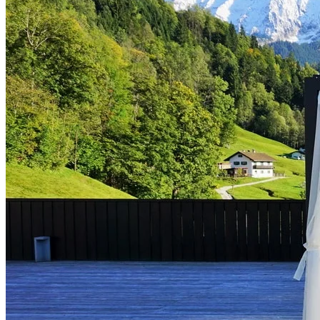
EUROPA
DEUTSCHLAND
FINNLAND
FRANKREICH
GRIECHENLAND
GROSSBRITANNIEN
IRLAND
ISLAND
ITALIEN
KANARISCHE INSELN
EUROPA
KROATIEN
MADEIRA
MALLORCA
MALTA
ÖSTERREICH
PORTUGAL
SCHWEDEN
SCHWEIZ