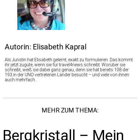
Autorin: Elisabeth Kapral
Als Ju­ris­tin hat Eli­sa­beth ge­lernt, ex­akt zu for­mu­lie­ren. Das kommt
ihr jetzt zu­gute, wenn sie für travel4news schreibt. Wor­über sie
schreibt, weiß sie da­bei ganz ge­nau, denn sie hat be­reits 108 der
193 in der UNO ver­tre­te­nen Län­der be­sucht – und viele von ih­nen
auch mehr­fach.
MEHR ZUM THEMA:
Bergkristall – Mein