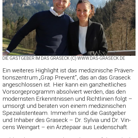
DIE GAST­GE­BER IM DAS GRAS­ECK (C) WWW.DAS-GRASECK.DE
Ein wei­te­res High­light ist das me­di­zi­ni­sche Prä­ven­
ti­ons­zen­trum „Grap Pre­vent”, das an das Gras­eck
an­ge­schlos­sen ist. Hier kann ein ganz­heit­li­ches
Vor­sor­ge­pro­gramm ab­sol­viert wer­den, das den
mo­derns­ten Er­kennt­nis­sen und Richt­li­nien folgt –
um­sorgt und be­ra­ten von ei­nem me­di­zi­ni­schen
Spe­zia­lis­ten­team. Im­mer­hin sind die Gast­ge­ber
und In­ha­ber des Gras­eck – Dr. Syl­via und Dr. Vin­
cens Wein­gart – ein Ärz­te­paar aus Lei­den­schaft.