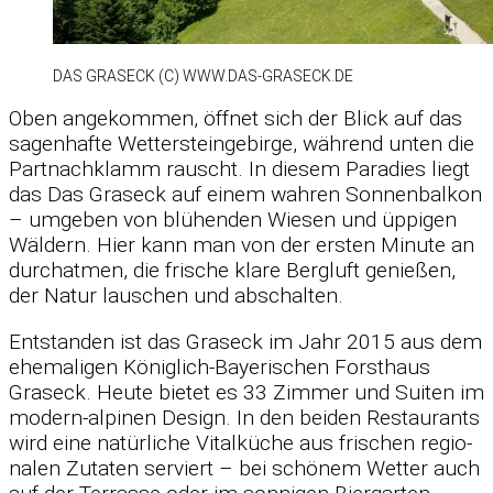
DAS GRAS­ECK (C) WWW.DAS-GRASECK.DE
Oben an­ge­kom­men, öff­net sich der Blick auf das
sa­gen­hafte Wet­ter­stein­ge­birge, wäh­rend un­ten die
Part­nach­klamm rauscht. In die­sem Pa­ra­dies liegt
das Das Gras­eck auf ei­nem wah­ren Son­nen­bal­kon
– um­ge­ben von blü­hen­den Wie­sen und üp­pi­gen
Wäl­dern. Hier kann man von der ers­ten Mi­nute an
durch­at­men, die fri­sche klare Berg­luft ge­nie­ßen,
der Na­tur lau­schen und ab­schal­ten.
Ent­stan­den ist das Gras­eck im Jahr 2015 aus dem
ehe­ma­li­gen Kö­nig­lich-Baye­ri­schen Forst­haus
Gras­eck. Heute bie­tet es 33 Zim­mer und Sui­ten im
mo­dern-al­pi­nen De­sign. In den bei­den Re­stau­rants
wird eine na­tür­li­che Vi­tal­kü­che aus fri­schen re­gio­
na­len Zu­ta­ten ser­viert – bei schö­nem Wet­ter auch