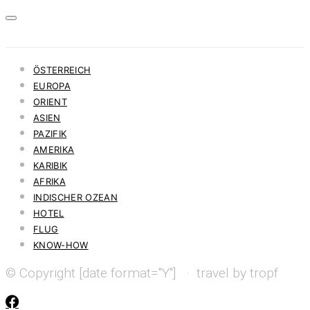
ÖSTERREICH
EUROPA
ORIENT
ASIEN
PAZIFIK
AMERIKA
KARIBIK
AFRIKA
INDISCHER OZEAN
HOTEL
FLUG
KNOW-HOW
© Copyright [date format="Y"] · travel by tropf