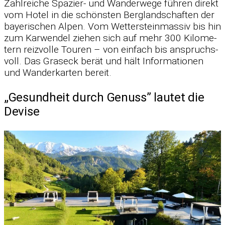
Zahl­rei­che Spa­zier- und Wan­der­wege füh­ren di­rekt
vom Ho­tel in die schöns­ten Berg­land­schaf­ten der
baye­ri­schen Al­pen. Vom Wet­ter­stein­mas­siv bis hin
zum Kar­wen­del zie­hen sich auf mehr 300 Ki­lo­me­
tern reiz­volle Tou­ren – von ein­fach bis an­spruchs­
voll. Das Gras­eck be­rät und hält In­for­ma­tio­nen
und Wan­der­kar­ten be­reit.
„Gesundheit durch Genuss” lautet die
Devise