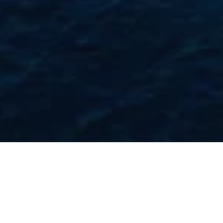
Die acht Hektar große Pri­vat­in­sel Ma­rina Cay vor