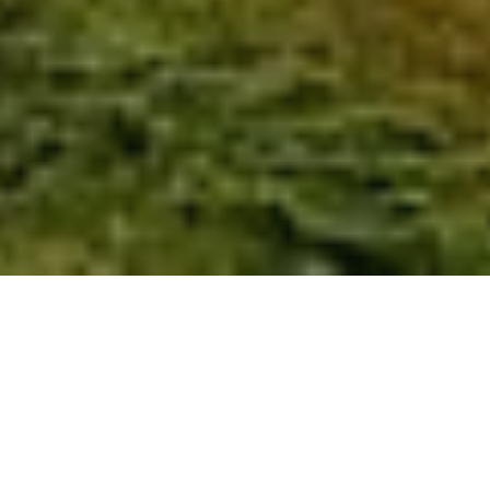
Strand­fee­ling wie in der Süd­see, ein un­ge­zähm­
ter Glet­scher­fluss wie in Neu­see­land oder ein