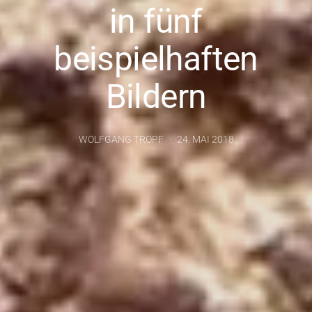
in fünf
beispielhaften
Bildern
WOLFGANG TROPF
24. MAI 2018