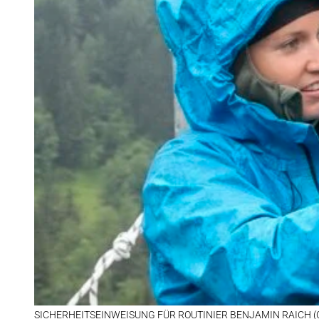
SI­CHER­HEITS­EIN­WEI­SUNG FÜR ROU­TI­NIER BEN­JA­MIN RAICH (