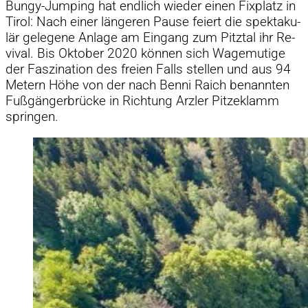
Bungy-Jum­ping hat end­lich wie­der ei­nen Fix­platz in
Ti­rol: Nach ei­ner län­ge­ren Pause fei­ert die spek­ta­ku­
lär ge­le­gene An­lage am Ein­gang zum Pitz­tal ihr Re­
vi­val. Bis Ok­to­ber 2020 kön­nen sich Wa­ge­mu­tige
der Fas­zi­na­tion des freien Falls stel­len und aus 94
Me­tern Höhe von der nach Benni Raich be­nann­ten
Fuß­gän­ger­brü­cke in Rich­tung Arzler Pit­ze­klamm
sprin­gen.