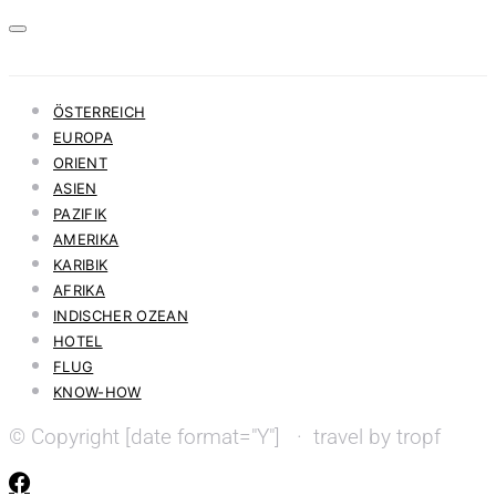
ÖSTERREICH
EUROPA
ORIENT
ASIEN
PAZIFIK
AMERIKA
KARIBIK
AFRIKA
INDISCHER OZEAN
HOTEL
FLUG
KNOW-HOW
© Copyright [date format="Y"] · travel by tropf