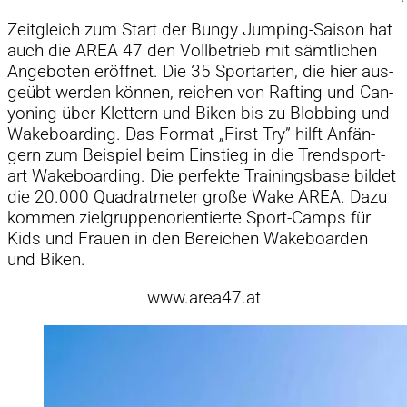
Zeit­gleich zum Start der Bungy Jum­ping-Sai­son hat
auch die AREA 47 den Voll­be­trieb mit sämt­li­chen
An­ge­bo­ten er­öff­net. Die 35 Sport­ar­ten, die hier aus­
ge­übt wer­den kön­nen, rei­chen von Raf­ting und Can­
yo­ning über Klet­tern und Bi­ken bis zu Blob­bing und
Wa­ke­boar­ding. Das For­mat „First Try” hilft An­fän­
gern zum Bei­spiel beim Ein­stieg in die Trend­sport­
art Wa­ke­boar­ding. Die per­fekte Trai­nings­base bil­det
die 20.000 Qua­drat­me­ter große Wake AREA. Dazu
kom­men ziel­grup­pen­ori­en­tierte Sport-Camps für
Kids und Frauen in den Be­rei­chen Wa­ke­boar­den
und Bi­ken.
www.area47.at