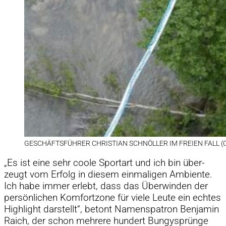
GE­SCHÄFTS­FÜH­RER CHRIS­TIAN SCHNÖL­LER IM FREIEN FALL (C
„Es ist eine sehr coole Sport­art und ich bin über­
zeugt vom Er­folg in die­sem ein­ma­li­gen Am­bi­ente.
Ich habe im­mer er­lebt, dass das Über­win­den der
per­sön­li­chen Kom­fort­zone für viele Leute ein ech­tes
High­light dar­stellt“, be­tont Na­mens­pa­tron Ben­ja­min
Raich, der schon meh­rere hun­dert Bun­gy­sprünge