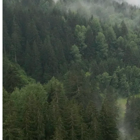
EUROPA
DEUTSCHLAND
FINNLAND
FRANKREICH
GRIECHENLAND
GROSSBRITANNIEN
IRLAND
ISLAND
ITALIEN
KANARISCHE INSELN
EUROPA
KROATIEN
MADEIRA
MALLORCA
MALTA
ÖSTERREICH
PORTUGAL
SCHWEDEN
SCHWEIZ