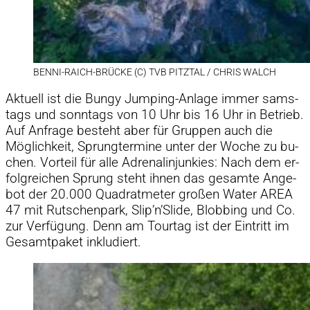
BENNI-RAICH-BRÜ­CKE (C) TVB PITZ­TAL /​ CHRIS WALCH
Ak­tu­ell ist die Bungy Jum­ping-An­lage im­mer sams­
tags und sonn­tags von 10 Uhr bis 16 Uhr in Be­trieb.
Auf An­frage be­steht aber für Grup­pen auch die
Mög­lich­keit, Sprung­ter­mine un­ter der Wo­che zu bu­
chen. Vor­teil für alle Ad­re­na­lin­jun­kies: Nach dem er­
folg­rei­chen Sprung steht ih­nen das ge­samte An­ge­
bot der 20.000 Qua­drat­me­ter gro­ßen Wa­ter AREA
47 mit Rut­schen­park, Slip’n’Slide, Blob­bing und Co.
zur Ver­fü­gung. Denn am Tour­tag ist der Ein­tritt im
Ge­samt­pa­ket in­klu­diert.