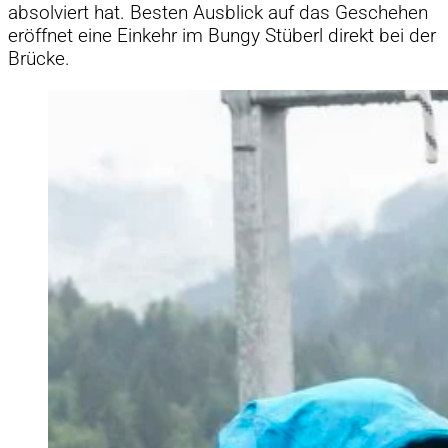
ab­sol­viert hat. Bes­ten Aus­blick auf das Ge­sche­hen
er­öff­net eine Ein­kehr im Bungy Stüberl di­rekt bei der
Brü­cke.