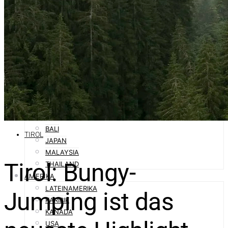
SPANIEN
SÜDTIROL
ORIENT
ABU DHABI
DUBAI
OMAN
QATAR
SAUDI-ARABIEN
ASIEN
AUSTRALIEN
BALI
TIROL
JAPAN
MALAYSIA
Tirol: Bungy-
THAILAND
AMERIKA
LATEINAMERIKA
Jumping ist das
KARIBIK
KANADA
USA