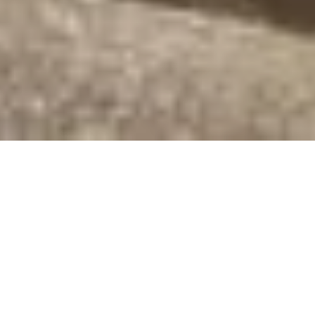
Die Best of Tra­vel Group (BoTG) hat ihr neues
Pro­gramm 2023/​24 für die
Süd­see
vor­ge­stellt.
Im 148 Sei­ten star­ken Ka­ta­log wer­den ne­ben
neuen Ta­ges- und Mehr­ta­ges­tou­ren auch zu­sätz­