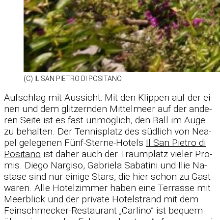
(C) IL SAN PIE­TRO DI PO­SI­TANO
Auf­schlag mit Aus­sicht: Mit den Klip­pen auf der ei­
nen und dem glit­zern­den Mit­tel­meer auf der an­de­
ren Seite ist es fast un­mög­lich, den Ball im Auge
zu be­hal­ten. Der Ten­nis­platz des süd­lich von Nea­
pel ge­le­ge­nen Fünf-Sterne-Ho­tels
Il San Pie­tro di
Po­si­tano
ist da­her auch der Traum­platz vie­ler Pro­
mis. Diego Nar­giso, Ga­briela Sa­ba­tini und Ilie Na­
stase sind nur ei­nige Stars, die hier schon zu Gast
wa­ren. Alle Ho­tel­zim­mer ha­ben eine Ter­rasse mit
Meer­blick und der pri­vate Ho­tel­strand mit dem
Fein­schme­cker-Re­stau­rant „Car­lino” ist be­quem