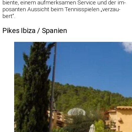
bi­ente, ei­nem auf­merk­sa­men Ser­vice und der im­
po­san­ten Aus­sicht beim Ten­nis­spie­len „ver­zau­
bert“.
Pikes Ibiza /​ Spanien