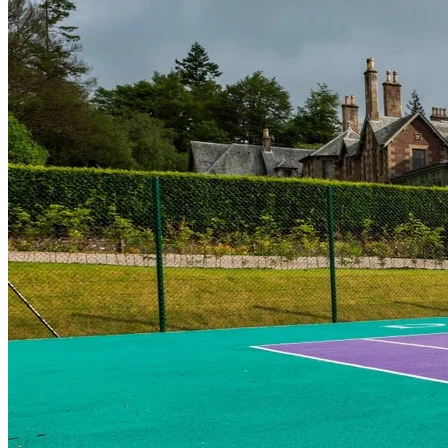
EUROPA
DEUTSCHLAND
FINNLAND
FRANKREICH
GRIECHENLAND
GROSSBRITANNIEN
IRLAND
ISLAND
ITALIEN
KANARISCHE INSELN
EUROPA
KROATIEN
MADEIRA
MALLORCA
MALTA
ÖSTERREICH
PORTUGAL
SCHWEDEN
SCHWEIZ