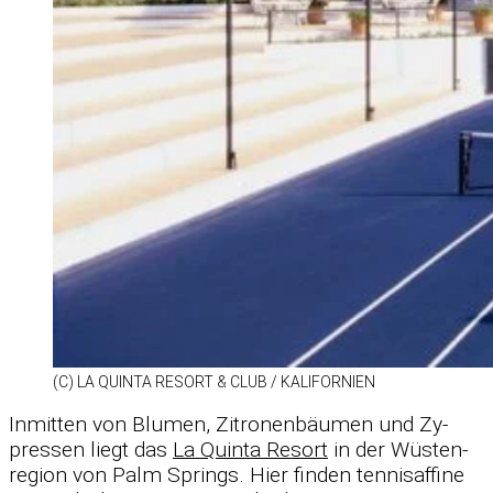
(C) LA QUINTA RE­SORT & CLUB /​ KA­LI­FOR­NIEN
In­mit­ten von Blu­men, Zi­tro­nen­bäu­men und Zy­
pres­sen liegt das
La Quinta Re­sort
in der Wüs­ten­
re­gion von Palm Springs. Hier fin­den ten­nis­af­fine