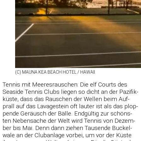
(C) MAUNA KEA BEACH HO­TEL /​ HA­WAII
Ten­nis mit Mee­res­rau­schen: Die elf Courts des
Sea­side Ten­nis Clubs lie­gen so dicht an der Pa­zi­fik­
küste, dass das Rau­schen der Wel­len beim Auf­
prall auf das La­va­ge­stein oft lau­ter ist als das plop­
pende Ge­räusch der Bälle. End­gül­tig zur schöns­
ten Ne­ben­sa­che der Welt wird Ten­nis von De­zem­
ber bis Mai. Denn dann zie­hen Tau­sende Bu­ckel­
wale an der Club­an­lage vor­bei, um vor der Küste