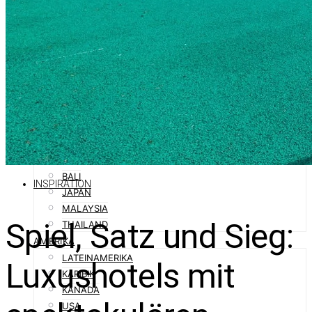
SPANIEN
SÜDTIROL
ORIENT
ABU DHABI
DUBAI
OMAN
QATAR
SAUDI-ARABIEN
ASIEN
AUSTRALIEN
BALI
INSPIRATION
JAPAN
MALAYSIA
Spiel, Satz und Sieg:
THAILAND
AMERIKA
LATEINAMERIKA
Luxushotels mit
KARIBIK
KANADA
USA