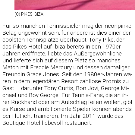
(C) PI­KES IBIZA
Für so man­chen Ten­nis­spie­ler mag der ne­on­pinke
Be­lag un­ge­wohnt sein, für an­dere ist dies ei­ner der
cools­ten Ten­nis­plätze über­haupt: Tony Pike, der
das
Pi­kes Ho­tel
auf Ibiza be­reits in den 1970er-
Jah­ren er­öff­nete, liebte das Au­ßer­ge­wöhn­li­che
und lie­ferte sich auf die­sem Platz so man­ches
Match mit Fred­die Mer­cury und des­sen da­ma­li­ger
Freun­din Grace Jo­nes. Seit den 1980er-Jah­ren wa­
ren in dem le­gen­dä­ren Re­sort zahl­lose Pro­mis zu
Gast – dar­un­ter Tony Cur­tis, Bon Jovi, Ge­orge Mi­
chael und Boy Ge­orge. Für Ten­nis-Fans, die an ih­
rer Rück­hand oder am Auf­schlag fei­len wol­len, gibt
es Kurse und am­bi­tio­nierte Spie­ler kön­nen abends
bei Flut­licht trai­nie­ren. Im Jahr 2011 wurde das
Bou­tique-Ho­tel lie­be­voll re­stau­riert.