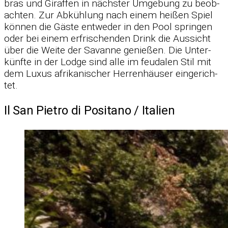
bras und Gi­raf­fen in nächs­ter Um­ge­bung zu be­ob­
ach­ten. Zur Ab­küh­lung nach ei­nem hei­ßen Spiel
kön­nen die Gäste ent­we­der in den Pool sprin­gen
oder bei ei­nem er­fri­schen­den Drink die Aus­sicht
über die Weite der Sa­vanne ge­nie­ßen. Die Un­ter­
künfte in der Lodge sind alle im feu­da­len Stil mit
dem Lu­xus afri­ka­ni­scher Her­ren­häu­ser ein­ge­rich­
tet.
Il San Pietro di Positano /​ Italien