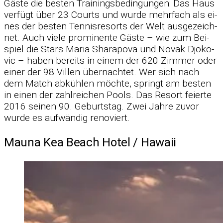
Gäste die bes­ten Trai­nings­be­din­gun­gen: Das Haus
ver­fügt über 23 Courts und wurde mehr­fach als ei­
nes der bes­ten Ten­nis­re­sorts der Welt aus­ge­zeich­
net. Auch viele pro­mi­nente Gäste – wie zum Bei­
spiel die Stars Ma­ria Sha­ra­pova und No­vak Djo­ko­
vic – ha­ben be­reits in ei­nem der 620 Zim­mer oder
ei­ner der 98 Vil­len über­nach­tet. Wer sich nach
dem Match ab­küh­len möchte, springt am bes­ten
in ei­nen der zahl­rei­chen Pools. Das Re­sort fei­erte
2016 sei­nen 90. Ge­burts­tag. Zwei Jahre zu­vor
wurde es auf­wän­dig re­no­viert.
Mauna Kea Beach Hotel /​ Hawaii