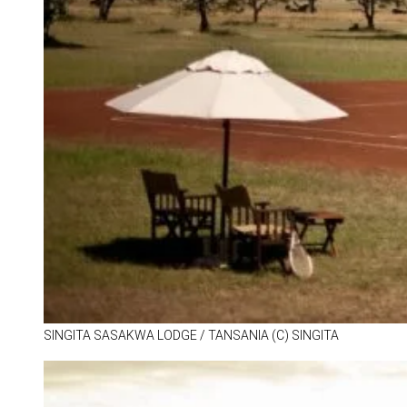
SIN­GITA SA­SAKWA LODGE /​ TAN­SA­NIA (C) SIN­GITA