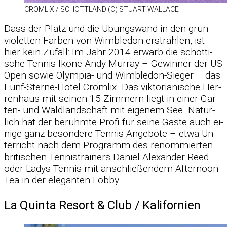
CROM­LIX /​ SCHOTT­LAND (C) STUART WAL­LACE
Dass der Platz und die Übungs­wand in den grün-
vio­let­ten Far­ben von Wim­ble­don er­strah­len, ist
hier kein Zu­fall: Im Jahr 2014 er­warb die schot­ti­
sche Ten­nis-Ikone Andy Mur­ray – Ge­win­ner der US
Open so­wie Olym­pia- und Wim­ble­don-Sie­ger – das
Fünf-Sterne-Ho­tel Crom­lix
. Das vik­to­ria­ni­sche Her­
ren­haus mit sei­nen 15 Zim­mern liegt in ei­ner Gar­
ten- und Wald­land­schaft mit ei­ge­nem See. Na­tür­
lich hat der be­rühmte Profi für seine Gäste auch ei­
nige ganz be­son­dere Ten­nis-An­ge­bote – etwa Un­
ter­richt nach dem Pro­gramm des re­nom­mier­ten
bri­ti­schen Ten­nis­trai­ners Da­niel Alex­an­der Reed
oder La­dys-Ten­nis mit an­schlie­ßen­dem Af­ter­noon-
Tea in der ele­gan­ten Lobby.
La Quinta Resort & Club /​ Kalifornien