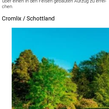
über ei­nen in den Fel­sen ge­bau­ten Auf­zug zu er­rei­
chen.
Cromlix /​ Schottland