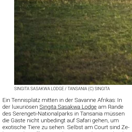
SIN­GITA SA­SAKWA LODGE /​ TAN­SA­NIA (C) SIN­GITA
Ein Ten­nis­platz mit­ten in der Sa­vanne Afri­kas: In
der lu­xu­riö­sen
Sin­gita Sa­sakwa Lodge
am Rande
des Se­ren­geti-Na­tio­nal­parks in Tan­sa­nia müs­sen
die Gäste nicht un­be­dingt auf Sa­fari ge­hen, um
exo­ti­sche Tiere zu se­hen. Selbst am Court sind Ze­