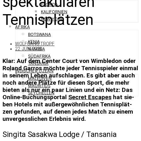
spektakulären
FLORIDA
KALIFORNIEN
Tennisplätzen
NEW YORK
AFRIKA
BOTSWANA
KENIA
WOLFGANG TROPF
NAMIBIA
22. JUNI 2020
SÜDAFRIKA
Klar: Auf dem Cen­ter Court von Wim­ble­don oder
TANSANIA
Ro­land Gar­ros möchte je­der Ten­nis­spie­ler ein­mal
INDISCHER OZEAN
in sei­nem Le­ben auf­schla­gen. Es gibt aber auch
MALEDIVEN
noch an­dere Plätze für die­sen Sport, die mehr
MAURITIUS
bie­ten als nur ein paar Li­nien und ein Netz: Das
SEYCHELLEN
On­line-Bu­chungs­por­tal
Se­cret Es­capes
hat sie­
ben Ho­tels mit au­ßer­ge­wöhn­li­chen Ten­nis­plät­
zen ge­fun­den, auf de­nen je­des Match zu ei­nem
un­ver­gess­li­chen Er­leb­nis wird.
Singita Sasakwa Lodge /​ Tansania