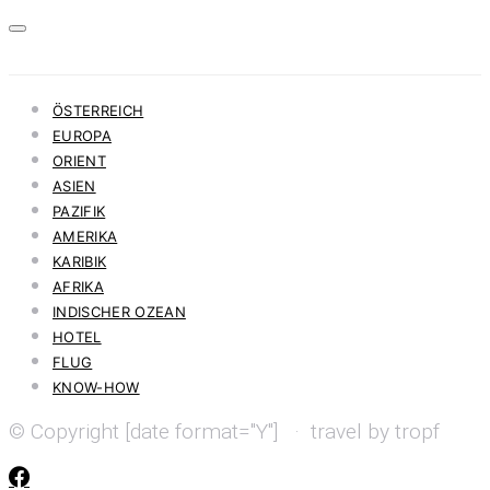
ÖSTERREICH
EUROPA
ORIENT
ASIEN
PAZIFIK
AMERIKA
KARIBIK
AFRIKA
INDISCHER OZEAN
HOTEL
FLUG
KNOW-HOW
© Copyright [date format="Y"] · travel by tropf