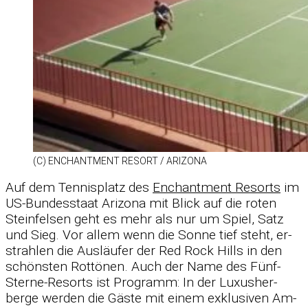
(C) EN­CHANT­MENT RE­SORT /​ ARI­ZONA
Auf dem Ten­nis­platz des
En­chant­ment Re­sorts
im
US-Bun­des­staat Ari­zona mit Blick auf die ro­ten
Stein­fel­sen geht es mehr als nur um Spiel, Satz
und Sieg. Vor al­lem wenn die Sonne tief steht, er­
strah­len die Aus­läu­fer der Red Rock Hills in den
schöns­ten Rot­tö­nen. Auch der Name des Fünf-
Sterne-Re­sorts ist Pro­gramm: In der Lu­xus­her­
berge wer­den die Gäste mit ei­nem ex­klu­si­ven Am­