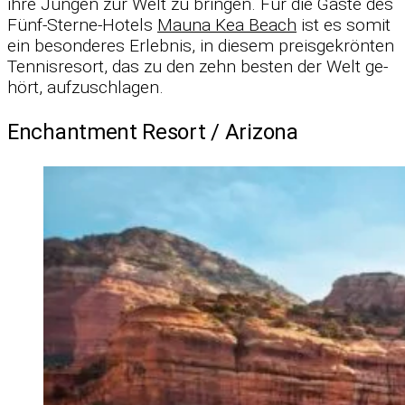
ihre Jun­gen zur Welt zu brin­gen. Für die Gäste des
Fünf-Sterne-Ho­tels
Mauna Kea Beach
ist es so­mit
ein be­son­de­res Er­leb­nis, in die­sem preis­ge­krön­ten
Ten­nis­re­sort, das zu den zehn bes­ten der Welt ge­
hört, auf­zu­schla­gen.
Enchantment Resort /​ Arizona