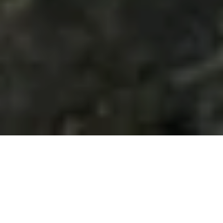
Im Schat­ten des
Giant’s Cau­se­way
und des für
seine his­to­ri­sche Stadt­mauer be­kann­ten