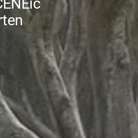
SCENEic
rten