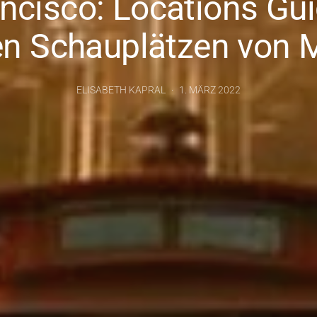
ncisco: Locations Gui
en Schauplätzen von M
ELISABETH KAPRAL
1. MÄRZ 2022