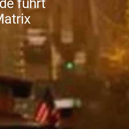
de führt
atrix