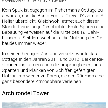
FISHERMAN’S COT­TAGE (C) VI­SIT JER­SEY
Kein Spuk ist da­ge­gen im Fisherman’s Cot­tage zu
er­war­ten, das die Bucht von La Greve d’A­zette in St.
He­lier über­blickt. Gleich­wohl at­met auch die­ser
Stand­ort eine lange Ge­schichte. Erste Spu­ren ei­ner
Be­bau­ung ver­wei­sen auf die Mitte des 18. Jahr­
hun­derts. Seit­dem wech­selte die Nut­zung des Ge­
bäu­des im­mer wie­der.
In sei­nen heu­ti­gen Zu­stand ver­setzt wurde das
Cot­tage in den Jah­ren 2011 und 2012. Bei der Re­
stau­rie­rung ka­men auch die ur­sprüng­li­chen, aus
Span­ten und Plan­ken von Schif­fen ge­fer­tig­ten
Holz­bal­ken wie­der zu Eh­ren, die den Räu­men eine
ganz be­son­dere At­mo­sphäre ver­lei­hen.
Archirondel Tower