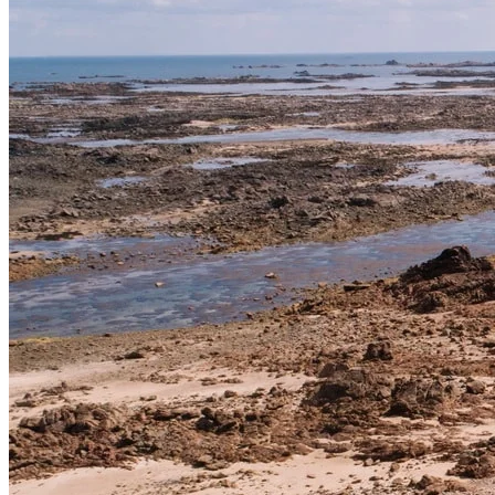
EUROPA
DEUTSCHLAND
FINNLAND
FRANKREICH
GRIECHENLAND
GROSSBRITANNIEN
IRLAND
ISLAND
ITALIEN
KANARISCHE INSELN
EUROPA
KROATIEN
MADEIRA
MALLORCA
MALTA
ÖSTERREICH
PORTUGAL
SCHWEDEN
SCHWEIZ