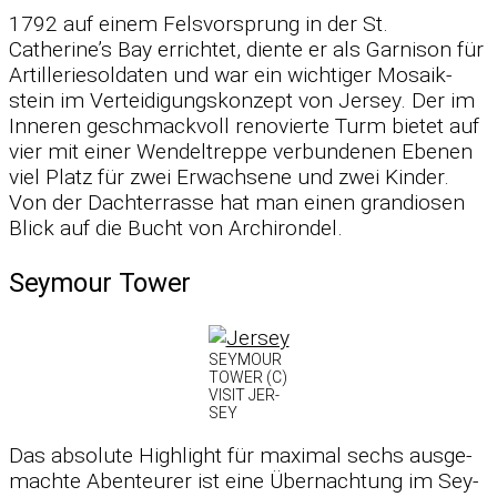
1792 auf ei­nem Fels­vor­sprung in der St.
Catherine’s Bay er­rich­tet, diente er als Gar­ni­son für
Ar­til­le­rie­sol­da­ten und war ein wich­ti­ger Mo­sa­ik­
stein im Ver­tei­di­gungs­kon­zept von Jer­sey. Der im
In­ne­ren ge­schmack­voll re­no­vierte Turm bie­tet auf
vier mit ei­ner Wen­del­treppe ver­bun­de­nen Ebe­nen
viel Platz für zwei Er­wach­sene und zwei Kin­der.
Von der Dach­ter­rasse hat man ei­nen gran­dio­sen
Blick auf die Bucht von Ar­chi­ron­del.
Seymour Tower
SEY­MOUR
TOWER (C)
VI­SIT JER­
SEY
Das ab­so­lute High­light für ma­xi­mal sechs aus­ge­
machte Aben­teu­rer ist eine Über­nach­tung im Sey­