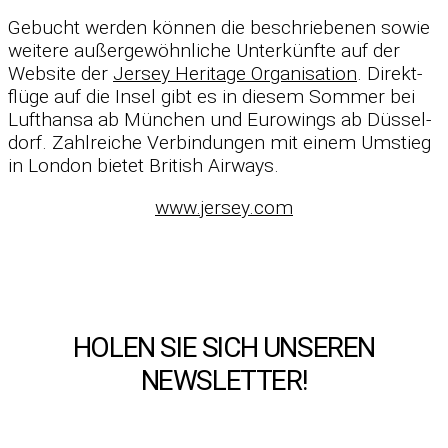
Ge­bucht wer­den kön­nen die be­schrie­be­nen so­wie
wei­tere au­ßer­ge­wöhn­li­che Un­ter­künfte auf der
Web­site der
Jer­sey He­ri­tage Or­ga­ni­sa­tion
. Di­rekt­
flüge auf die In­sel gibt es in die­sem Som­mer bei
Luft­hansa ab Mün­chen und Eu­ro­wings ab Düs­sel­
dorf. Zahl­rei­che Ver­bin­dun­gen mit ei­nem Um­stieg
in Lon­don bie­tet Bri­tish Air­ways.
www.jersey.com
HOLEN SIE SICH UNSEREN
NEWSLETTER!