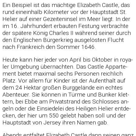
Ein Bei­spiel ist das mäch­tige Eliza­beth Castle, das
rund ein­ein­halb Ki­lo­me­ter vor der Haupt­stadt St.
He­lier auf ei­ner Ge­zei­ten­in­sel im Meer liegt. In der
im 16. Jahr­hun­dert er­bau­ten Fes­tung ver­brachte
der spä­tere Kö­nig Charles II wäh­rend sei­ner durch
den Eng­li­schen Bür­ger­krieg aus­ge­lös­ten Flucht
nach Frank­reich den Som­mer 1646.
Heute kann hier je­der von April bis Ok­to­ber in roya­
ler Um­ge­bung über­nach­ten. Das Castle Ap­par­te­
ment bie­tet ma­xi­mal sechs Per­so­nen reich­lich
Platz. Vor al­lem für Kin­der ist der Auf­ent­halt auf
dem 24 Hektar gro­ßen Burg­ge­lände ein ech­tes
Aben­teuer. Sie kön­nen in Türme und Bun­ker klet­
tern, bei Ebbe am Pri­vat­strand des Schlos­ses an­
geln oder die Ein­sie­de­lei des Hei­li­gen He­lier ent­de­
cken, der hier um 550 ge­lebt ha­ben soll und der
Haupt­stadt von Jer­sey ih­ren Na­men gab.
Abends ent­fal­tet Eliza­beth Castle dann sei­nen ganz