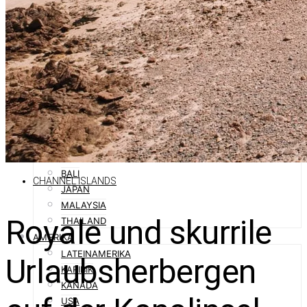
SPANIEN
SÜDTIROL
ORIENT
ABU DHABI
DUBAI
OMAN
QATAR
SAUDI-ARABIEN
ASIEN
AUSTRALIEN
BALI
CHANNEL ISLANDS
JAPAN
MALAYSIA
Royale und skurrile
THAILAND
AMERIKA
LATEINAMERIKA
Urlaubsherbergen
KARIBIK
KANADA
USA