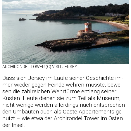
AR­CHI­RON­DEL TOWER (C) VI­SIT JER­SEY
Dass sich Jer­sey im Laufe sei­ner Ge­schichte im­
mer wie­der ge­gen Feinde weh­ren musste, be­wei­
sen die zahl­rei­chen Wehr­türme ent­lang sei­ner
Küs­ten. Heute die­nen sie zum Teil als Mu­seum,
nicht we­nige wer­den al­ler­dings nach ent­spre­chen­
den Um­bau­ten auch als Gäste-Ap­par­te­ments ge­
nutzt – wie etwa der Ar­chi­ron­del Tower im Os­ten
der In­sel.