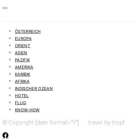
ÖSTERREICH
EUROPA
ORIENT
ASIEN
PAZIFIK
AMERIKA
KARIBIK
AFRIKA
INDISCHER OZEAN
HOTEL
FLUG
KNOW-HOW
© Copyright [date format="Y"] · travel by tropf