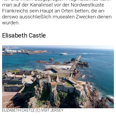
man auf der Ka­nal­in­sel vor der Nord­west­küste
Frank­reichs sein Haupt an Or­ten bet­ten, die an­
derswo aus­schließ­lich mu­sea­len Zwe­cken die­nen
wür­den.
Elisabeth Castle
ELIZA­BETH CASTLE (C) VI­SIT JER­SEY