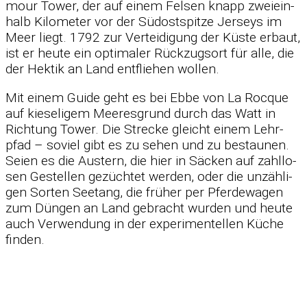
mour Tower, der auf ei­nem Fel­sen knapp zwei­ein­
halb Ki­lo­me­ter vor der Süd­ost­spitze Jer­seys im
Meer liegt. 1792 zur Ver­tei­di­gung der Küste er­baut,
ist er heute ein op­ti­ma­ler Rück­zugs­ort für alle, die
der Hek­tik an Land ent­flie­hen wol­len.
Mit ei­nem Guide geht es bei Ebbe von La Roc­que
auf kie­se­li­gem Mee­res­grund durch das Watt in
Rich­tung Tower. Die Stre­cke gleicht ei­nem Lehr­
pfad – so­viel gibt es zu se­hen und zu be­stau­nen.
Seien es die Aus­tern, die hier in Sä­cken auf zahl­lo­
sen Ge­stel­len ge­züch­tet wer­den, oder die un­zäh­li­
gen Sor­ten See­tang, die frü­her per Pfer­de­wa­gen
zum Dün­gen an Land ge­bracht wur­den und heute
auch Ver­wen­dung in der ex­pe­ri­men­tel­len Kü­che
fin­den.