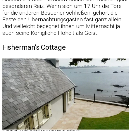
be­son­de­ren Reiz. Wenn sich um 17 Uhr die Tore
für die an­de­ren Be­su­cher schlie­ßen, ge­hört die
Feste den Über­nach­tungs­gäs­ten fast ganz al­lein.
Und viel­leicht be­geg­net ih­nen um Mit­ter­nacht ja
auch seine Kö­nig­li­che Ho­heit als Geist.
Fisherman’s Cottage