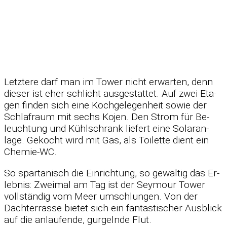
Letz­tere darf man im Tower nicht er­war­ten, denn
die­ser ist eher schlicht aus­ge­stat­tet. Auf zwei Eta­
gen fin­den sich eine Koch­ge­le­gen­heit so­wie der
Schlaf­raum mit sechs Ko­jen. Den Strom für Be­
leuch­tung und Kühl­schrank lie­fert eine So­lar­an­
lage. Ge­kocht wird mit Gas, als Toi­lette dient ein
Che­mie-WC.
So spar­ta­nisch die Ein­rich­tung, so ge­wal­tig das Er­
leb­nis: Zwei­mal am Tag ist der Sey­mour Tower
voll­stän­dig vom Meer um­schlun­gen. Von der
Dach­ter­rasse bie­tet sich ein fan­tas­ti­scher Aus­blick
auf die an­lau­fende, gur­gelnde Flut.