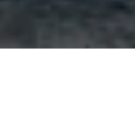
Ent­lang aus­ge­wähl­ter Stra­ßen in Nor­we­gen wer­
den Na­tur­wun­der durch Kunst, De­sign und Ar­
chi­tek­tur ver­stärkt, um den Be­su­chern die Na­tur
auf neue und über­ra­schende Weise nä­her zu
brin­gen. So fin­den sich auf ei­ner Reise durch