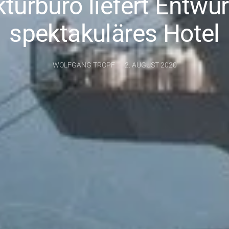
turbüro liefert Entwur
spektakuläres Hotel
WOLFGANG TROPF
2. AUGUST 2020