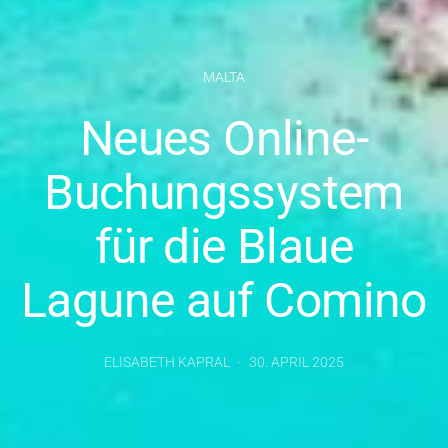
MALTA
Neues Online-
Buchungssystem
für die Blaue
Lagune auf Comino
ELISABETH KAPRAL
30. APRIL 2025