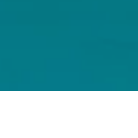
Mit ei­nem Star­auf­ge­bot an DJs hat das ME Mi­