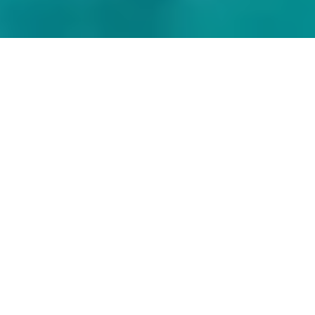
D
er Finca-Ver­mitt­ler
Fin­cal­lorca
mit Sitz in
Palma de Mal­lorca hat sich un­ter den Ein­hei­mi­
schen um­ge­hört und de­ren Top 10 der schöns­
ten Strände auf der Ba­lea­ren­in­sel zu­sam­men­ge­
stellt –
fernab der Playa de Palma
.
Cala Tuent /​ Escora (Westen)