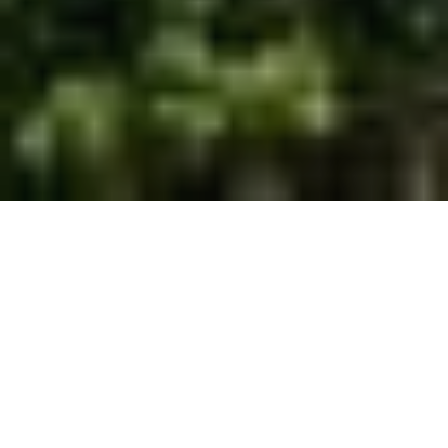
Im Herbst, wenn die Haupt­rei­se­zeit vor­bei ist,
zeigt sich die spa­ni­sche In­sel
Mal­lorca
von ih­rer
ru­hi­gen und au­then­ti­schen Seite – und zahl­rei­
che char­mante Dör­fer la­den dann zu ent­spann­