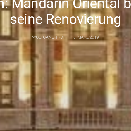
: Mandarin Oriental 
seine Renovierung
WOLFGANG TROPF
8. MÄRZ 2019