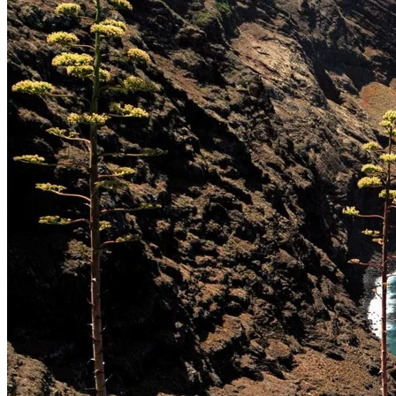
FINNLAND
FRANKREICH
GRIECHENLAND
GROSSBRITANNIEN
IRLAND
ISLAND
ITALIEN
KANARISCHE INSELN
EUROPA
KROATIEN
MADEIRA
MALLORCA
MALTA
ÖSTERREICH
PORTUGAL
SCHWEDEN
SCHWEIZ
SPANIEN
SÜDTIROL
ORIENT