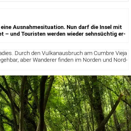
ne Aus­nah­me­si­tua­tion. Nun darf die In­sel mit
et – und Tou­ris­ten wer­den wie­der sehn­süch­tig er­
a­ra­dies. Durch den Vul­kan­aus­bruch am Cumbre Vieja
e­geh­bar, aber Wan­de­rer fin­den im Nor­den und Nord­