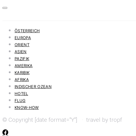
ÖSTERREICH
EUROPA
ORIENT
ASIEN
PAZIFIK
AMERIKA
KARIBIK
AFRIKA
INDISCHER OZEAN
HOTEL
FLUG
KNOW-HOW
© Copyright [date format="Y"] · travel by tropf