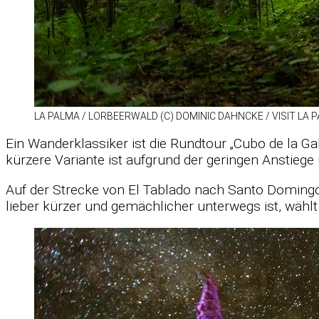
LA PALMA /​ LOR­BEER­WALD (C) DO­MI­NIC DAHN­CKE /​ VI­SIT LA
Ein Wan­der­klas­si­ker ist die Rund­tour „Cubo de la Ga
kür­zere Va­ri­ante ist auf­grund der ge­rin­gen An­stiege
Auf der Stre­cke von El Tab­lado nach Santo Dom­ingo
lie­ber kür­zer und ge­mäch­li­cher un­ter­wegs ist, wä