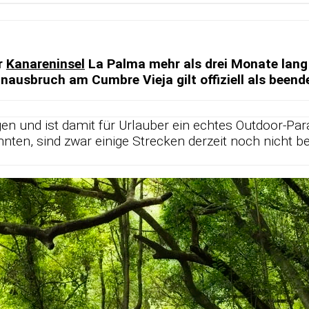
er
Ka­na­ren­in­sel
La Palma mehr als drei Mo­nate lang ei
­aus­bruch am Cumbre Vieja gilt of­fi­zi­ell als be­en­d
en und ist da­mit für Ur­lau­ber ein ech­tes Out­door-P
n­ten, sind zwar ei­nige Stre­cken der­zeit noch nicht b