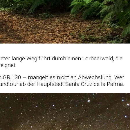
me­ter lange Weg führt durch ei­nen Lor­beer­wald, die
eig­net.
ges GR 130 – man­gelt es nicht an Ab­wechs­lung. Wer
e Rund­tour ab der Haupt­stadt Santa Cruz de la Palma.