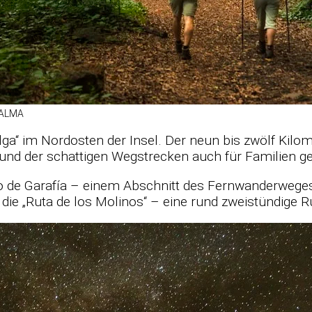
 PALMA
lga“ im Nord­os­ten der In­sel. Der neun bis zwölf Ki­lo­
 und der schat­ti­gen Weg­stre­cken auch für Fa­mi­lien ge­
 de Ga­rafía – ei­nem Ab­schnitt des Fern­wan­der­we­
hlt die „Ruta de los Mo­li­nos“ – eine rund zwei­stün­dig