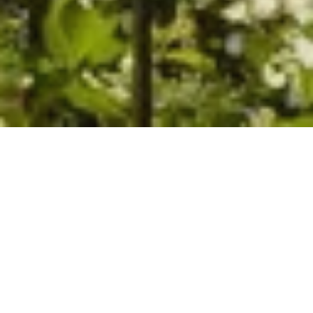
Die Lind­ner Ho­tel Group setzt ihr kon­ti­nu­ier­li­
ches Wachs­tum mit der Über­nahme des Erika
Bou­ti­que­ho­tel Kitz­bü­hel in
Ti­rol
fort. Da­mit be­
rei­chert die Gruppe ihr Port­fo­lio nach der kürz­