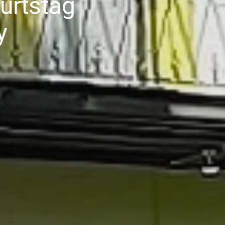
urtstag
y