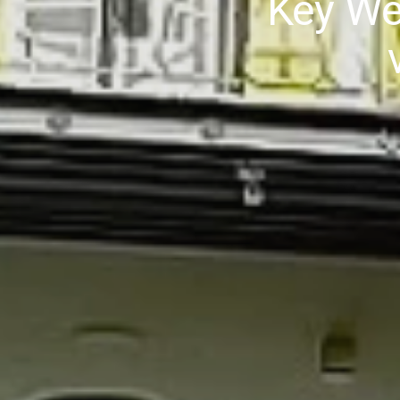
Key We