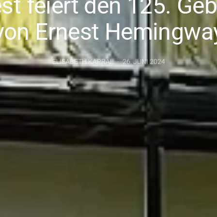
st feiert den 125. Geb
von Ernest Hemingwa
ELISABETH KAPRAL
26. JUNI 2024