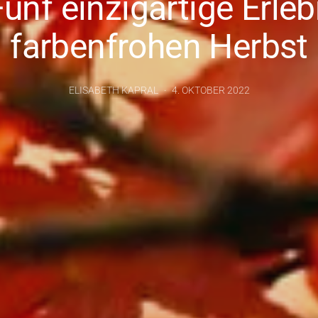
ünf einzigartige Erle
farbenfrohen Herbst
ELISABETH KAPRAL
4. OKTOBER 2022