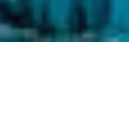
Zu Fuß auf Ent­de­ckungs­reise durch Is­land: Ent­
lang des „Arc­tic Co­ast Way” ganz im Nor­den,
auf dem Berg Snae­fell un­ter der Mit­ter­nachts­
sonne im Os­ten oder auf dem glit­zern­den Eis
ei­nes Glet­schers im Sü­den – diese Wan­de­run­