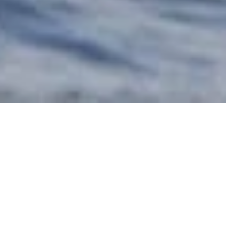
Del­fine, Mond­fi­sche, Rie­sen­haie, Zwerg­wale,
Finn­wale und Bu­ckel­wale wan­dern auf ih­rer
Nah­rungs­su­che all­mäh­lich wie­der in die iri­
schen Ge­wäs­ser. Diese wur­den von der Re­gie­