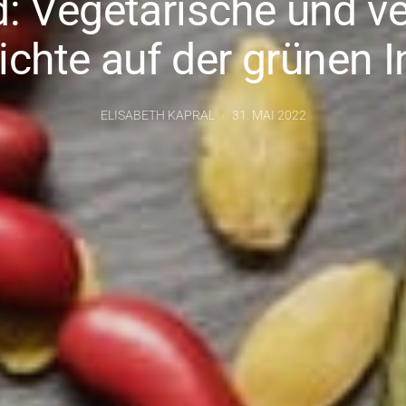
d: Vegetarische und 
ichte auf der grünen I
ELISABETH KAPRAL
31. MAI 2022