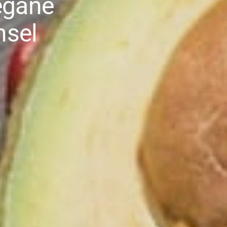
vegane
nsel