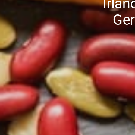
Irlan
Ger