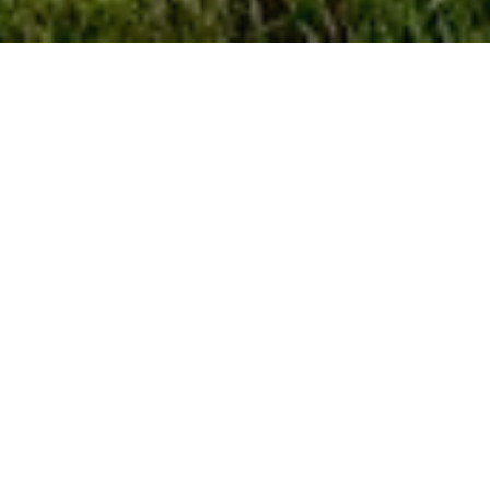
Je­des Jahr voll­zieht sich zur Win­ter­son­nen­
wende am 21. De­zem­ber in der iri­schen Graf­
schaft Me­ath Ir­lands ein ein­zig­ar­ti­ges Licht­
spiel, wenn die Sonne ex­akt ihre nied­rigste Mit­
tags­höhe er­reicht.
Zu be­wun­dern ist das be­son­dere Schau­spiel in
New­grange – ei­ner der drei prä­his­to­ri­schen Kult­
stät­ten von Brú na Bóinne. Al­ler­dings braucht es