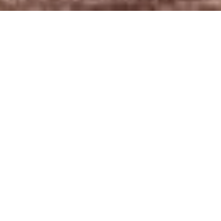
Das erste Hyatt Ho­tel in Ir­land ist er­öff­net: Das
neue Hyatt Cen­tric The Li­ber­ties Dub­lin ver­fügt
über 234 Zim­mer und Sui­ten und liegt – wie der
Name schon ver­rät – im an­ge­sag­ten Stadt­vier­
tel The Li­ber­ties, des­sen Ge­schichte bis ins 10.
Jahr­hun­dert zu­rück­reicht.
Vom Hyatt Cen­tric The Li­ber­ties Dub­lin sind zahl­
rei­che Se­hens­wür­dig­kei­ten zu Fuß in nur zehn Mi­