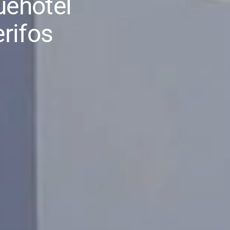
uehotel
rifos