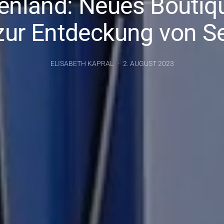
enland: Neues Boutiq
 zur Entdeckung von Se
ELISABETH KAPRAL
2. AUGUST 2023