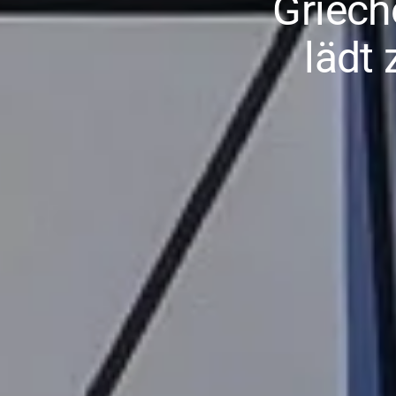
Griech
lädt