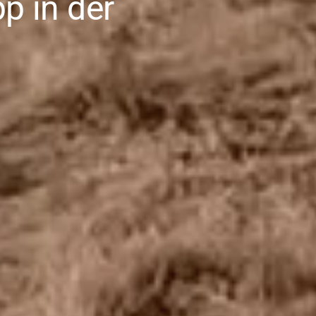
p in der
a