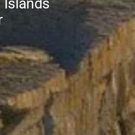
n Islands
r