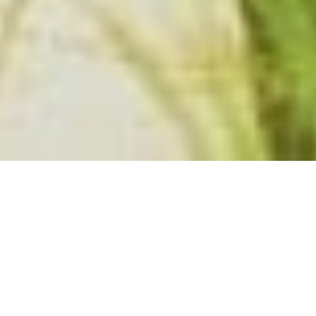
Al­ler gu­ten Dinge sind drei: Finn­land wurde so­
eben vom „World Hap­pi­ness Re­port” der Ver­ein­
ten Na­tio­nen zum drit­ten Mal in Folge zum Sie­