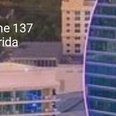
ne 137
rida