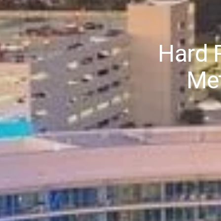
Hard 
Met