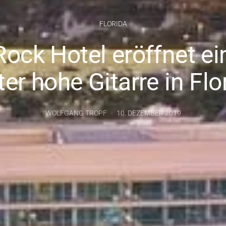
FLORIDA
Rock Hotel eröffnet ei
er hohe Gitarre in Flo
WOLFGANG TROPF
10. DEZEMBER 2019