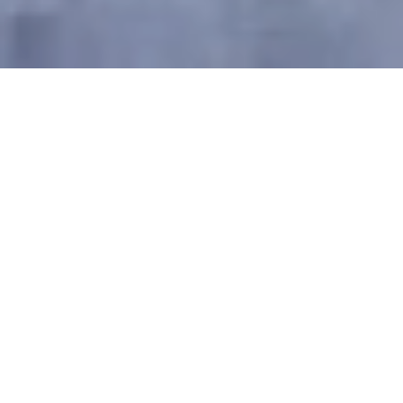
Mit dem
Ex­plo­rer Ho­tel
Stu­bai­tal
in Neu­stift in
Ti­rol
hat der elfte Stand­ort der Ex­plo­rer Ho­tels
seine Tü­ren ge­öff­net. Das sport­li­che Haus bie­
tet ein tren­di­ges Ba­sis­la­ger für sport­li­che Al­pen-
Ent­de­cker und alle, die um­welt­be­wusst und ak­
tiv Ur­laub ma­chen wol­len.