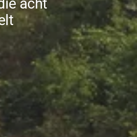
die acht
elt